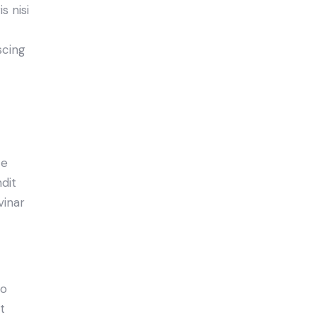
s nisi
scing
e
ce
ndit
vinar
do
t