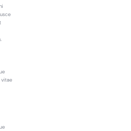
mi
Fusce
t
,
ue
 vitae
ue