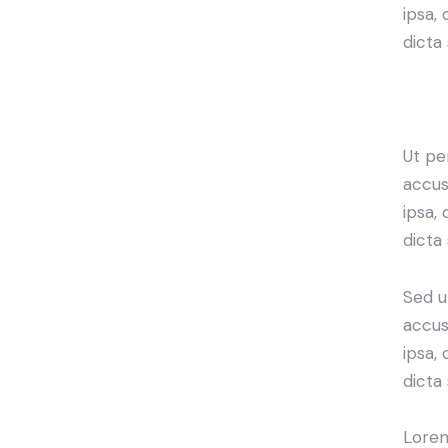
ipsa,
dicta 
Ut pe
accus
ipsa,
dicta
Sed u
accus
ipsa,
dicta
Lorem