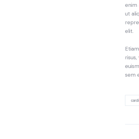
enim 
ut al
repre
elit.
Etiam
risus
euism
sem e
card