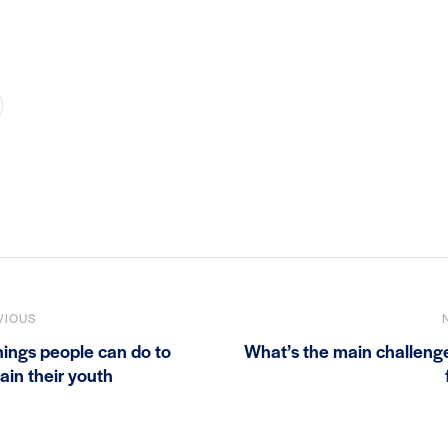
avegação
VIOUS
hings people can do to
What’s the main challenge
e
ain their youth
st