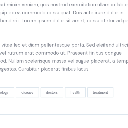
ad minim veniam, quis nostrud exercitation ullamco labori
iquip ex ea commodo consequat. Duis aute irure dolor in
henderit. Lorem ipsum dolor sit amet, consectetur adipi
 vitae leo et diam pellentesque porta. Sed eleifend ultric
, vel rutrum erat commodo ut. Praesent finibus congue
od. Nullam scelerisque massa vel augue placerat, a tem
gestas. Curabitur placerat finibus lacus.
iology
disease
doctors
health
treatment