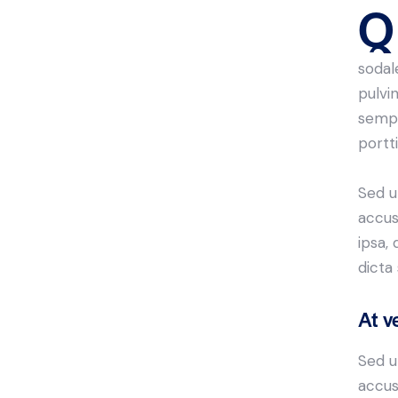
Q
sodal
pulvi
sempe
portt
Sed u
accus
ipsa,
dicta
At v
Sed u
accus