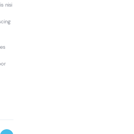
s nisi
scing
ies
por