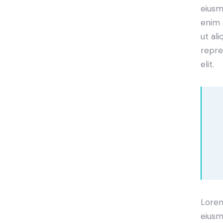
eiusm
enim 
ut al
repre
elit.
Lorem
eiusm