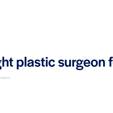
ght plastic surgeon 
ments