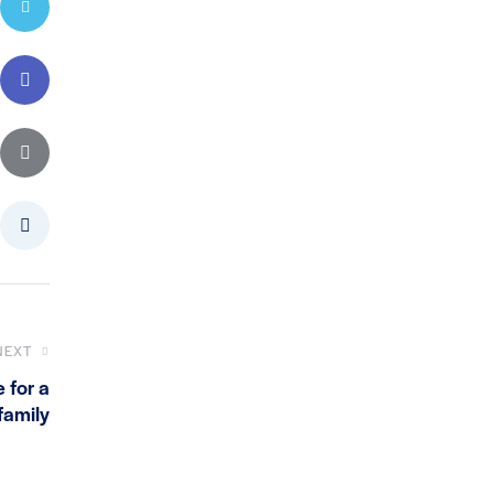
NEXT
 for a
family