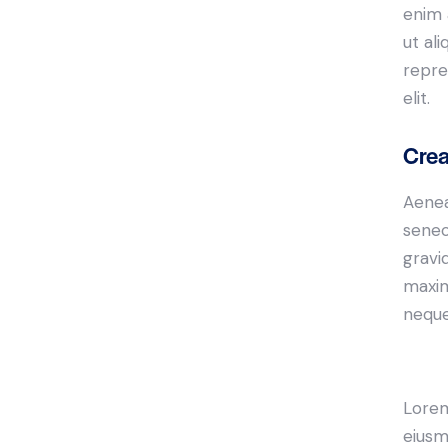
enim 
ut al
repre
elit.
Crea
Aenea
senec
gravid
maxim
neque
Lorem
eiusm