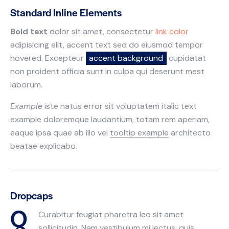
Standard Inline Elements
Bold text
dolor sit amet, consectetur
link color
adipisicing elit, accent text sed do eiusmod tempor
hovered. Excepteur
accent background
cupidatat
non proident officia sunt in culpa qui deserunt mest
laborum.
Example
iste natus error sit voluptatem italic text
example doloremque laudantium, totam rem aperiam,
eaque ipsa quae ab illo vei
tooltip example
architecto
beatae explicabo.
Dropcaps
Q
Curabitur feugiat pharetra leo sit amet
sollicitudin. Nam vestibulum mi lectus, quis