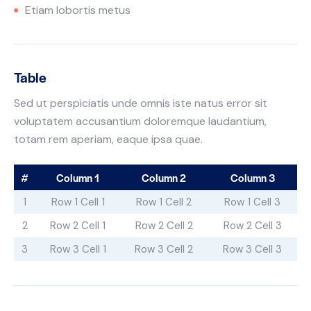
Etiam lobortis metus
Table
Sed ut perspiciatis unde omnis iste natus error sit
voluptatem accusantium doloremque laudantium,
totam rem aperiam, eaque ipsa quae.
#
Column 1
Column 2
Column 3
1
Row 1 Cell 1
Row 1 Cell 2
Row 1 Cell 3
2
Row 2 Cell 1
Row 2 Cell 2
Row 2 Cell 3
3
Row 3 Cell 1
Row 3 Cell 2
Row 3 Cell 3