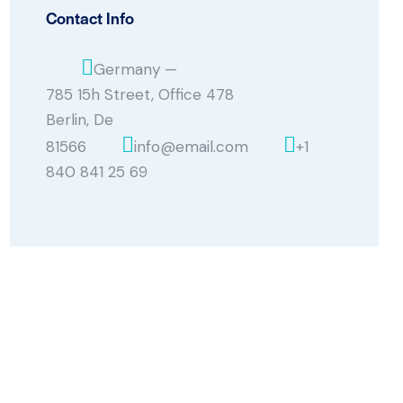
Contact Info
Germany —
785 15h Street, Office 478
Berlin, De
81566
info@email.com
+1
840 841 25 69